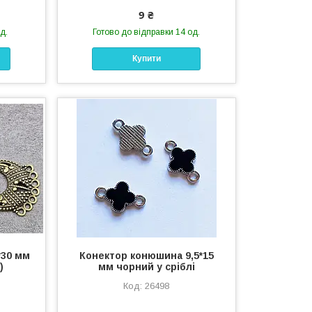
9 ₴
д.
Готово до відправки 14 од.
Купити
*30 мм
Конектор конюшина 9,5*15
)
мм чорний у сріблі
26498