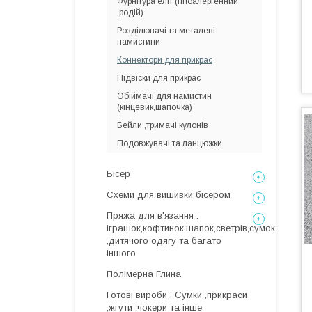
Фурнітура еліт (гіпоалергенний
,родій)
Розділювачі та металеві
намистини
Коннектори для прикрас
Підвіски для прикрас
Обіймачі для намистин
(кінцевик,шапочка)
Бейли ,тримачі кулонів
Подовжувачі та ланцюжки
Бісер
Схеми для вишивки бісером
Пряжа для в'язання :
іграшок,кофтинок,шапок,светрів,сумок
,дитячого одягу та багато
іншого
Полімерна Глина
Готові вироби : Сумки ,прикраси
,жгути ,чокери та інше