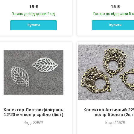
19 ₴
15 ₴
Готово до відправки 4 од.
Готово до відправки 5 о
Купити
Купити
Конектор Листок філігрань
Конектор Античний 22
12*20 мм колір срібло (5шт)
колір бронза (2шт
22587
33875