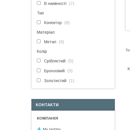
В наявності
7
Тип
Конектор
9
Матеріал
Метал
9
Колір
Сріблястий
5
К
Бронзовий
3
Золотистий
1
КОНТАКТИ
My Hobby