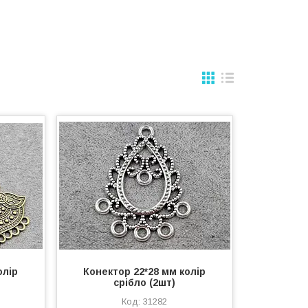
олір
Конектор 22*28 мм колір
срібло (2шт)
31282