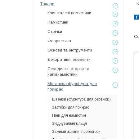
К
Товари
Кришталеві намистини
Намистини
Стрічки
Флористика
Основи та інструменти
Декоративні елементи
Серединки ,стрази та
напівнамистини
Металева фурнітура для
прикрас
Швензи (фурнітура для сережок )
Застібки для прикрас
Піни для намистин
З'єднувальні кільця
Зажими ,крімпи ,протектори