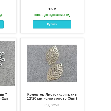
16 ₴
д.
Готово до відправки 3 од.
Купити
ів "
Конектор Листок філігрань
 -2шт
12*20 мм колір золото (5шт)
22585