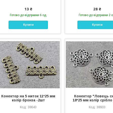
13 ₴
28 ₴
Готово до відправки 6 од.
Готово до відправки 2 о
Купити
Купити
Конектор на 5 ниток 11*25 мм
Конектор "Ловець сн
колір бронза -2шт
18*25 мм колір срібло
38643
38933