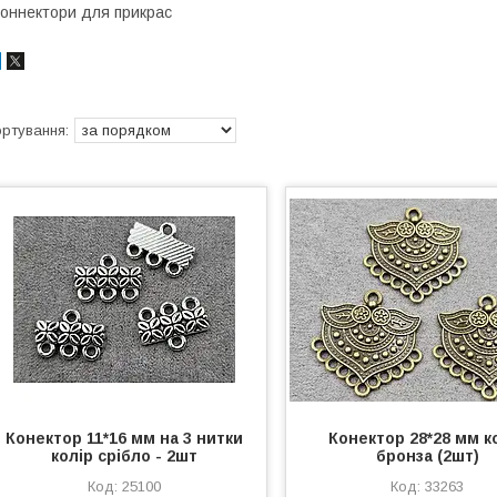
оннектори для прикрас
Конектор 11*16 мм на 3 нитки
Конектор 28*28 мм к
колір срібло - 2шт
бронза (2шт)
25100
33263