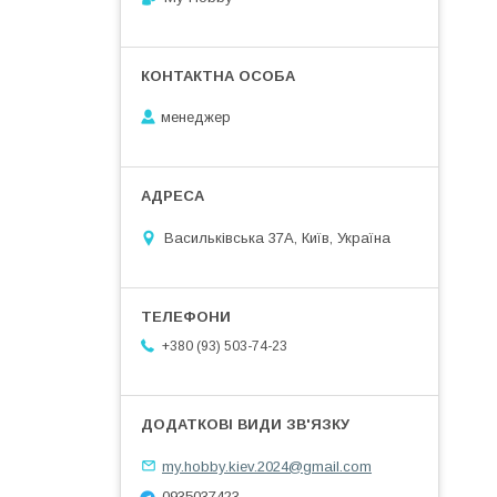
менеджер
Васильківська 37А, Київ, Україна
+380 (93) 503-74-23
my.hobby.kiev.2024@gmail.com
0935037423