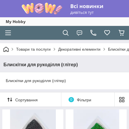
My Hobby
Товари та послуги
Декоративні елементи
Блискітки д
Блискітки для рукоділля (глітер)
Блискітки для рукоділля (глітер)
Сортування
0
Фільтри