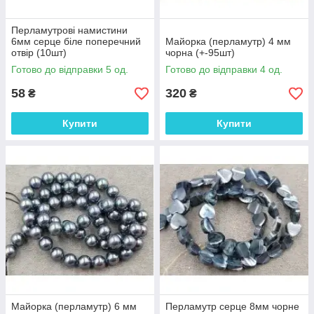
Перламутрові намистини
6мм серце біле поперечний
Майорка (перламутр) 4 мм
отвір (10шт)
чорна (+-95шт)
Готово до відправки 5 од.
Готово до відправки 4 од.
58
320
₴
₴
Купити
Купити
Майорка (перламутр) 6 мм
Перламутр серце 8мм чорне