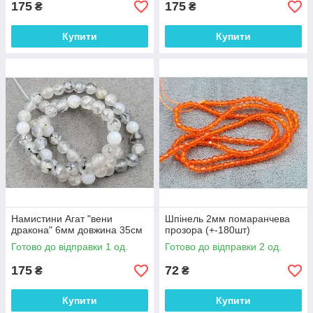
175
175
₴
₴
Купити
Купити
Намистини Агат "вени
Шпінель 2мм помаранчева
дракона" 6мм довжина 35см
прозора (+-180шт)
Готово до відправки 1 од.
Готово до відправки 2 од.
175
72
₴
₴
Купити
Купити