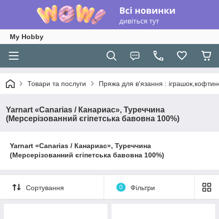
My Hobby
Товари та послуги
Пряжа для в'язання : іграшок,кофтин
Yarnart «Canarias / Канариас», Туреччина
(Мерсерізованний єгіпетська бавовна 100%)
Yarnart «Canarias / Канариас», Туреччина
(Мерсерізованний єгіпетська бавовна 100%)
Сортування
0
Фільтри