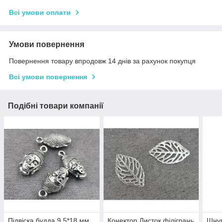
Всі умови оплати
Умови повернення
Повернення товару впродовж 14 днів за рахунок покупця
Всі умови повернення
Подібні товари компанії
Підвіска будда 9,5*18 мм
Конектор Листок філігрань
Шну