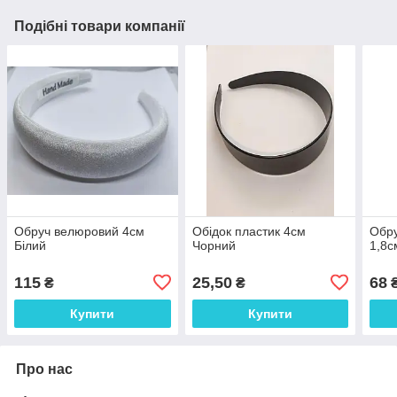
Подібні товари компанії
Обруч велюровий 4см
Обідок пластик 4см
Обру
Білий
Чорний
1,8
115
25,50
68
₴
₴
Купити
Купити
Про нас