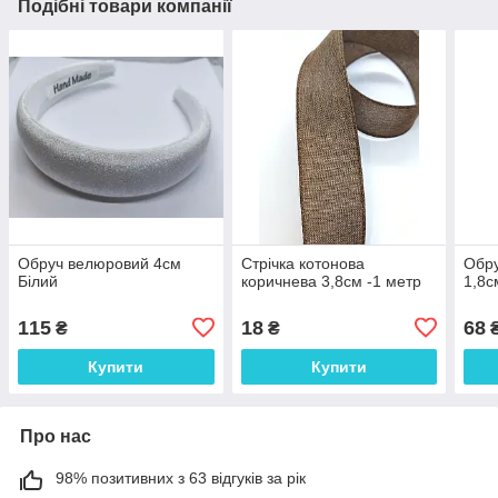
Подібні товари компанії
Обруч велюровий 4см
Стрічка котонова
Обр
Білий
коричнева 3,8см -1 метр
1,8с
115
18
68
₴
₴
Купити
Купити
Про нас
98% позитивних з 63 відгуків за рік