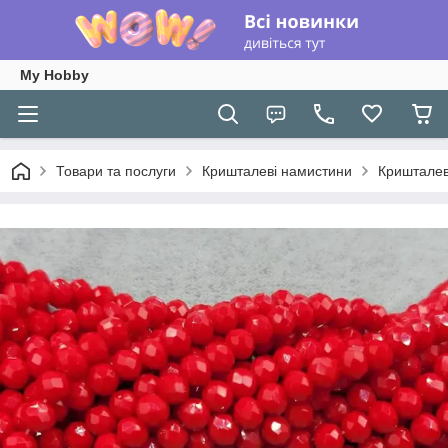
My Hobby
Товари та послуги
Кришталеві намистини
Кришталев