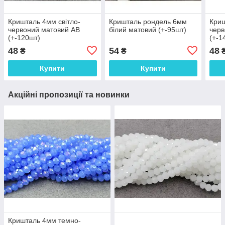
Кришталь 4мм світло-
Кришталь рондель 6мм
Криш
червоний матовий АВ
білий матовий (+-95шт)
черв
(+-120шт)
(+-1
48
54
48
₴
₴
Купити
Купити
Акційні пропозиції та новинки
Кришталь 4мм темно-