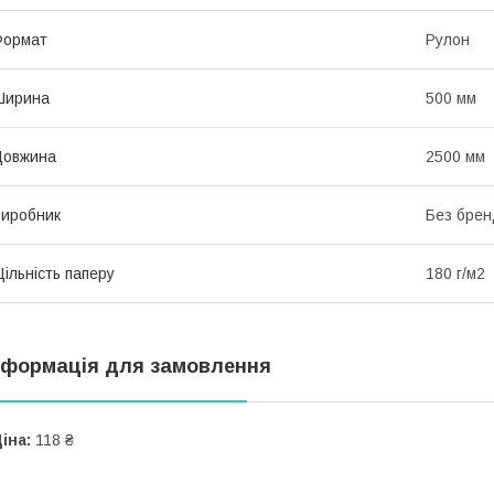
Формат
Рулон
Ширина
500 мм
Довжина
2500 мм
иробник
Без брен
ільність паперу
180 г/м2
нформація для замовлення
іна:
118 ₴