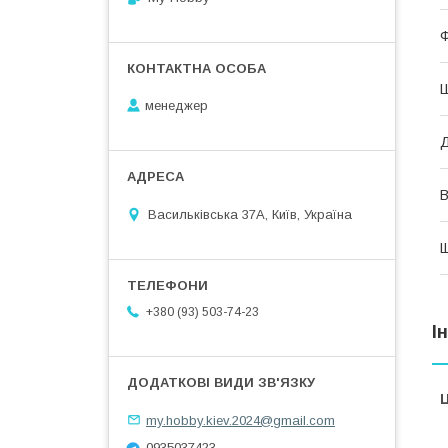
менеджер
В
Васильківська 37А, Київ, Україна
Щ
+380 (93) 503-74-23
І
Ц
my.hobby.kiev.2024@gmail.com
0935037423