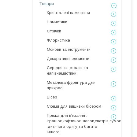
Товари
Кришталеві намистини
Намистини
Стрічки
Флористика
Основи та інструменти
Декоративні елементи
Серединки ,стрази та
напівнамистини
Металева фурнітура для
прикрас
Бісер
Схеми для вишивки бісером
Пряжа для в'язання :
іграшок,кофтинок,шапок,светрів,сумок
,дитячого одягу та багато
іншого