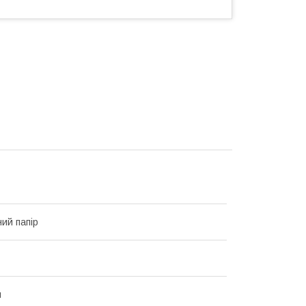
ий папір
й