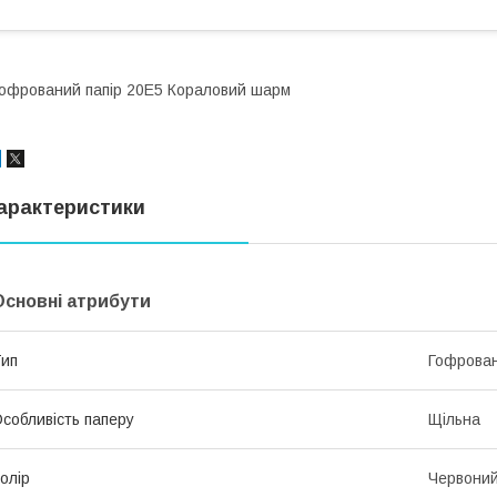
офрований папір 20Е5 Кораловий шарм
арактеристики
Основні атрибути
ип
Гофрован
собливість паперу
Щільна
олір
Червони