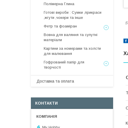
Полімерна Глина
Готові вироби : Сумки ,прикраси
,жгути ,чокери та інше
Г
Фетр та фоаміран
Вовна для валяння та супутні
матеріали
Картини за номерами та холсти
Х
для малювання
Гофрований папір для
творчості
Доставка та оплата
Т
КОНТАКТИ
О
К
My Hobby