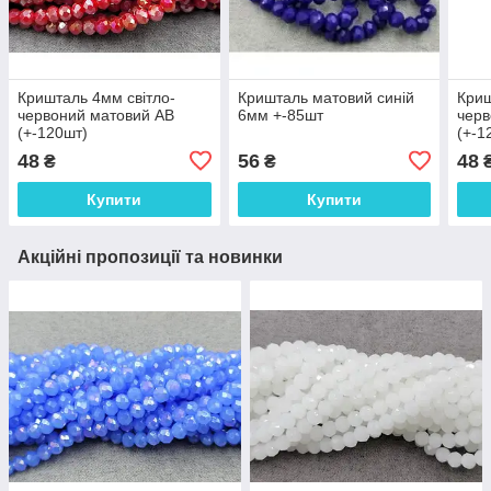
Кришталь 4мм світло-
Кришталь матовий синій
Криш
червоний матовий АВ
6мм +-85шт
черв
(+-120шт)
(+-1
48
56
48
₴
₴
Купити
Купити
Акційні пропозиції та новинки