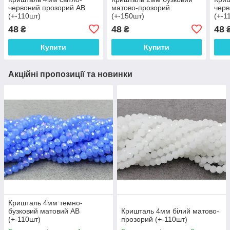
червоний прозорий АВ
матово-прозорий
черв
(+-110шт)
(+-150шт)
(+-1
48
48
48
₴
₴
Купити
Купити
Акційні пропозиції та новинки
Кришталь 4мм темно-
бузковий матовий АВ
Кришталь 4мм білий матово-
(+-110шт)
прозорий (+-110шт)