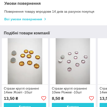
Умови повернення
Повернення товару впродовж 14 днів за рахунок покупця
Всі умови повернення
Подібні товари компанії
Стрази круглі огранені
Стрази круглі огранені
Стра
14мм Жовті -10шт
10мм Рожеві -10шт
14мм
13,50
8,50
13,
₴
₴
Купити
Купити