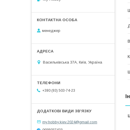
менеджер
В
К
Васильківська 37А, Київ, Україна
Щ
+380 (93) 503-74-23
І
Ц
my.hobby.kiev.2024@gmail.com
0935037423