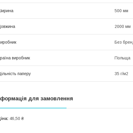
Ширина
500 мм
Довжина
2000 мм
иробник
Без брен
раїна виробник
Польща
ільність паперу
35 г/м2
нформація для замовлення
іна:
46,50 ₴