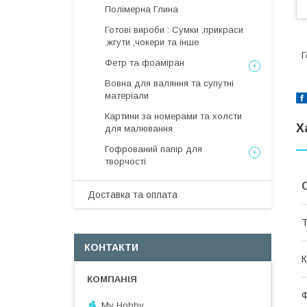
Полімерна Глина
Готові вироби : Сумки ,прикраси
,жгути ,чокери та інше
Г
Фетр та фоаміран
Вовна для валяння та супутні
матеріали
Картини за номерами та холсти
Х
для малювання
Гофрований папір для
творчості
Доставка та оплата
Т
КОНТАКТИ
К
My Hobby