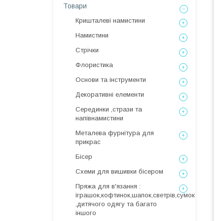
Товари
Кришталеві намистини
Намистини
Стрічки
Флористика
Основи та інструменти
Декоративні елементи
Серединки ,стрази та
напівнамистини
Металева фурнітура для
прикрас
Бісер
Схеми для вишивки бісером
Пряжа для в'язання :
іграшок,кофтинок,шапок,светрів,сумок
,дитячого одягу та багато
іншого