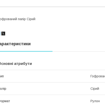
офрований папір Сірий
арактеристики
Основні атрибути
ип
Гофрован
олір
Сірий
Формат
Рулон