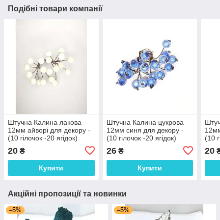
Подібні товари компанії
Штучна Калина лакова
Штучна Калина цукрова
Штуч
12мм айворі для декору -
12мм синя для декору -
12мм
(10 гілочок -20 ягідок)
(10 гілочок -20 ягідок)
(10 
20
26
20
₴
₴
Купити
Купити
Акційні пропозиції та новинки
–5%
–5%