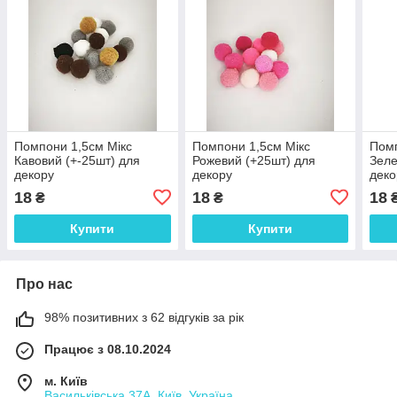
Помпони 1,5см Мікс
Помпони 1,5см Мікс
Помп
Кавовий (+-25шт) для
Рожевий (+25шт) для
Зеле
декору
декору
деко
18
18
18
₴
₴
Купити
Купити
Про нас
98% позитивних з 62 відгуків за рік
Працює з 08.10.2024
м. Київ
Васильківська 37А, Київ, Україна