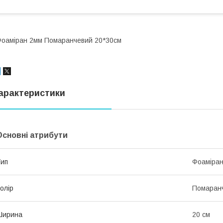
оаміран 2мм Помаранчевий 20*30см
арактеристики
Основні атрибути
ип
Фоаміра
олір
Помаран
Ширина
20 см