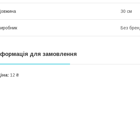
Довжина
30 см
иробник
Без брен
нформація для замовлення
іна:
12 ₴