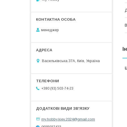
В
менеджер
І
Васильківська 37А, Київ, Україна
Ц
+380 (93) 503-74-23
my.hobby.kiev.2024@gmail.com
0935037423