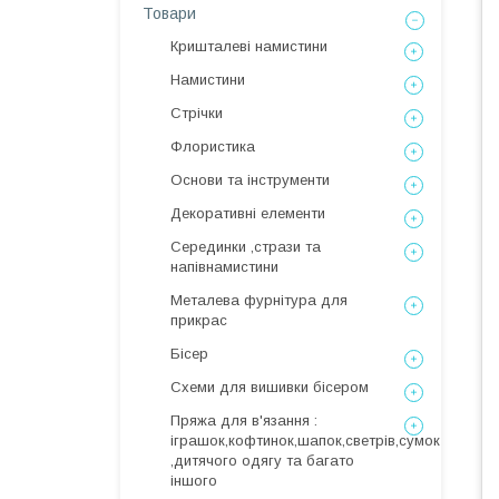
Товари
Кришталеві намистини
Намистини
Стрічки
Флористика
Основи та інструменти
Декоративні елементи
Серединки ,стрази та
напівнамистини
Металева фурнітура для
прикрас
Бісер
Схеми для вишивки бісером
Пряжа для в'язання :
іграшок,кофтинок,шапок,светрів,сумок
,дитячого одягу та багато
іншого