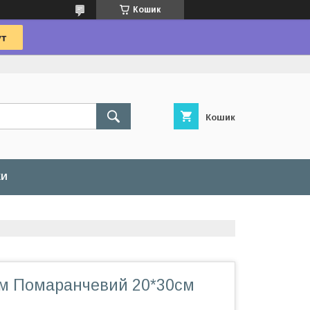
Кошик
Кошик
КИ
м Помаранчевий 20*30см