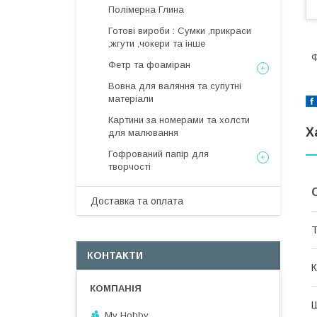
Полімерна Глина
Готові вироби : Сумки ,прикраси
,жгути ,чокери та інше
Ф
Фетр та фоаміран
Вовна для валяння та супутні
матеріали
Картини за номерами та холсти
Х
для малювання
Гофрований папір для
творчості
Доставка та оплата
Т
КОНТАКТИ
К
My Hobby