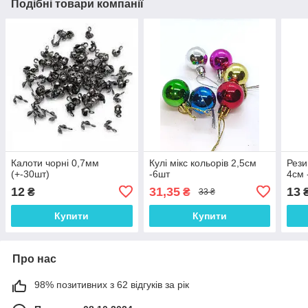
Подібні товари компанії
Калоти чорні 0,7мм
Кулі мікс кольорів 2,5см
Рези
(+-30шт)
-6шт
4см 
12
31,35
13
₴
₴
33 ₴
Купити
Купити
Про нас
98% позитивних з 62 відгуків за рік