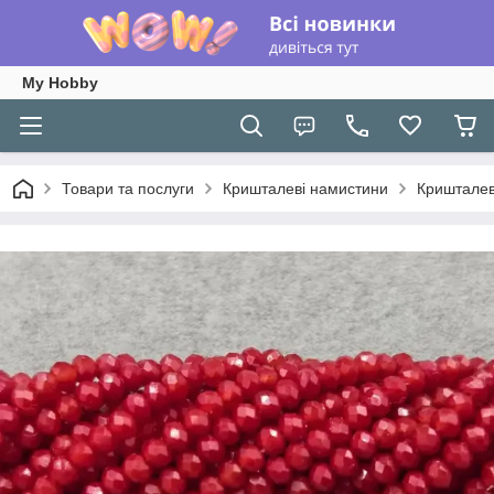
My Hobby
Товари та послуги
Кришталеві намистини
Кришталев