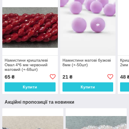
Намистини кришталеві
Намистини матові бузкові
Криш
Овал 4*6 мм червоний
8мм (+-50шт)
2мм 
матовий (+-68шт)
65
21
48
₴
₴
Купити
Купити
Акційні пропозиції та новинки