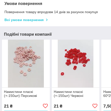
Умови повернення
Повернення товару впродовж 14 днів за рахунок покупця
Всі умови повернення
Подібні товари компанії
Намистини пласкі
Намистини пласкі
Нами
(+-150шт) Персикові
(+-150шт) Червоні
60*2
21
21
7,5
₴
₴