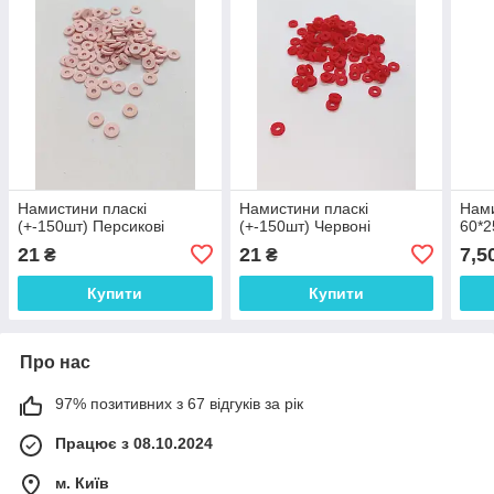
Намистини пласкі
Намистини пласкі
Нами
(+-150шт) Персикові
(+-150шт) Червоні
60*2
21
21
7,5
₴
₴
Купити
Купити
Про нас
97% позитивних з 67 відгуків за рік
Працює з 08.10.2024
м. Київ