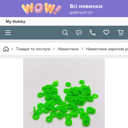
My Hobby
Товари та послуги
Намистини
Намистини акрилові рі