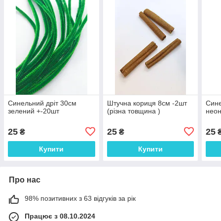
Синельний дріт 30см
Штучна кориця 8см -2шт
Сине
зелений +-20шт
(різна товщина )
неон
25
25
25
₴
₴
Купити
Купити
Про нас
98% позитивних з 63 відгуків за рік
Працює з 08.10.2024