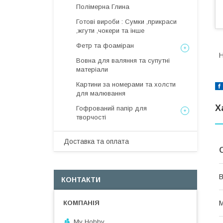
Полімерна Глина
Готові вироби : Сумки ,прикраси
,жгути ,чокери та інше
Фетр та фоаміран
Н
Вовна для валяння та супутні
матеріали
Картини за номерами та холсти
для малювання
Х
Гофрований папір для
творчості
Доставка та оплата
В
КОНТАКТИ
М
My Hobby