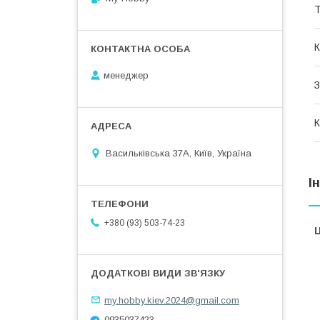
Т
К
менеджер
З
К
Васильківська 37А, Київ, Україна
І
+380 (93) 503-74-23
Ц
my.hobby.kiev.2024@gmail.com
0935037423