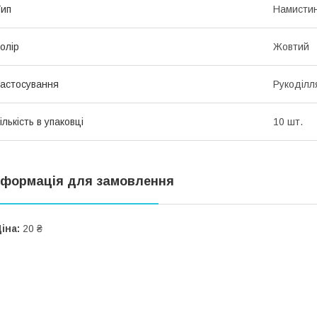
ип
Намисти
олір
Жовтий
астосування
Рукоділл
ількість в упаковці
10 шт.
нформація для замовлення
іна:
20 ₴