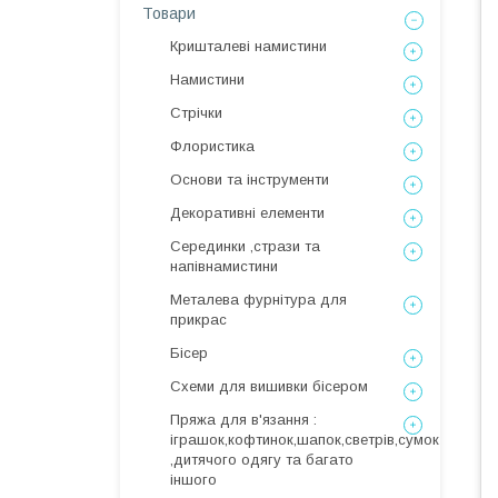
Товари
Кришталеві намистини
Намистини
Стрічки
Флористика
Основи та інструменти
Декоративні елементи
Серединки ,стрази та
напівнамистини
Металева фурнітура для
прикрас
Бісер
Схеми для вишивки бісером
Пряжа для в'язання :
іграшок,кофтинок,шапок,светрів,сумок
,дитячого одягу та багато
іншого