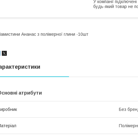
У компанії підключені
будь-який товар не п
амистини Ананас з полімерної глини -10шт
арактеристики
Основні атрибути
иробник
Без брен
атеріал
Полімерн