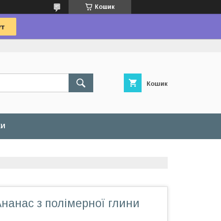
Кошик
Кошик
КИ
нанас з полімерної глини