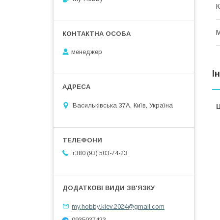
К
М
менеджер
І
Васильківська 37А, Київ, Україна
Ц
+380 (93) 503-74-23
my.hobby.kiev.2024@gmail.com
0935037423