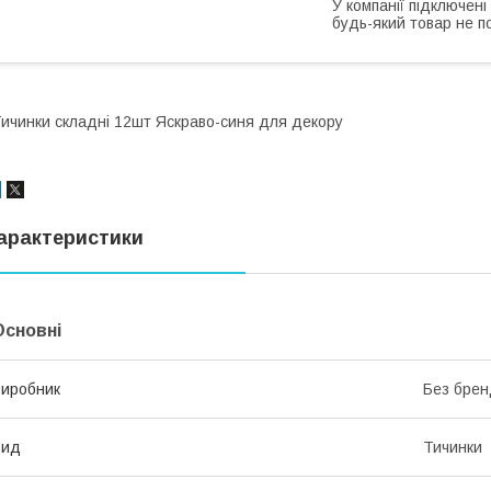
У компанії підключені
будь-який товар не п
ичинки складні 12шт Яскраво-синя для декору
арактеристики
Основні
иробник
Без брен
Вид
Тичинки