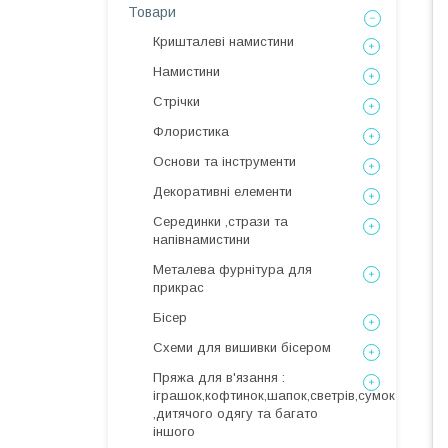
Товари
Кришталеві намистини
Намистини
Стрічки
Флористика
Основи та інструменти
Декоративні елементи
Серединки ,стрази та
напівнамистини
Металева фурнітура для
прикрас
Бісер
Схеми для вишивки бісером
Пряжа для в'язання :
іграшок,кофтинок,шапок,светрів,сумок
,дитячого одягу та багато
іншого