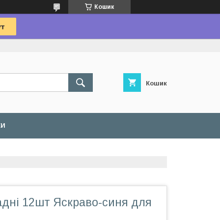
Кошик
Кошик
КИ
адні 12шт Яскраво-синя для