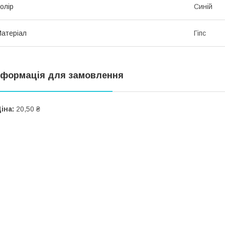
олір
Синій
атеріал
Гіпс
нформація для замовлення
іна:
20,50 ₴