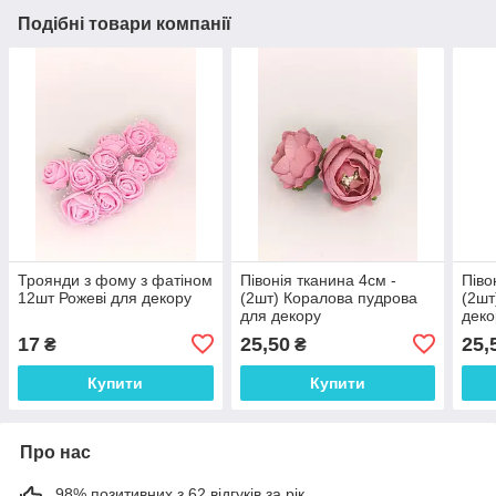
Подібні товари компанії
Троянди з фому з фатіном
Півонія тканина 4см -
Піво
12шт Рожеві для декору
(2шт) Коралова пудрова
(2шт
для декору
деко
17
25,50
25,
₴
₴
Купити
Купити
Про нас
98% позитивних з 62 відгуків за рік