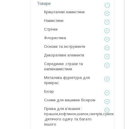
Товари
Кришталеві намистини
Намистини
Стрічки
Флористика
Основи та інструменти
Декоративні елементи
Серединки ,стрази та
напівнамистини
Металева фурнітура для
прикрас
Бісер
Схеми для вишивки бісером
Пряжа для в'язання :
іграшок,кофтинок,шапок,светрів,сумок
,дитячого одягу та багато
іншого