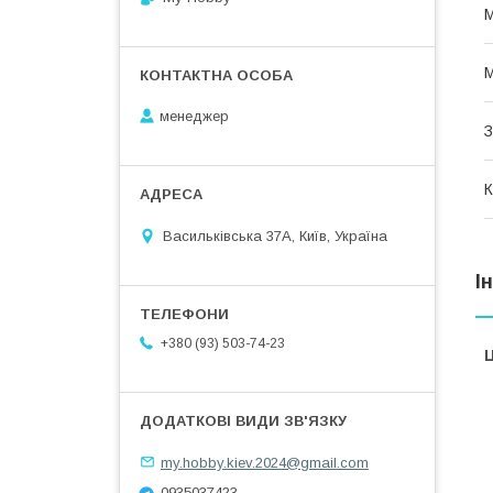
М
М
менеджер
З
К
Васильківська 37А, Київ, Україна
І
+380 (93) 503-74-23
Ц
my.hobby.kiev.2024@gmail.com
0935037423