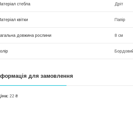
атеріал стебла
Дріт
атеріал квітки
Папір
агальна довжина рослини
8 см
олір
Бордови
нформація для замовлення
іна:
22 ₴