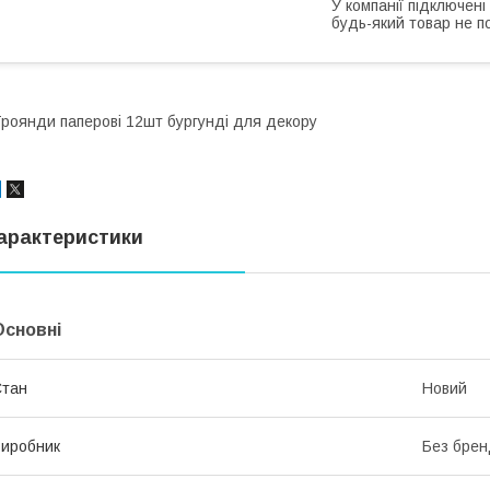
У компанії підключені
будь-який товар не п
роянди паперові 12шт бургунді для декору
арактеристики
Основні
Стан
Новий
иробник
Без брен