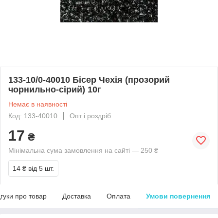
133-10/0-40010 Бісер Чехія (прозорий
чорнильно-сірий) 10г
Немає в наявності
Код: 133-40010
Опт і роздріб
17
₴
Мінімальна сума замовлення на сайті — 250 ₴
14 ₴
від 5 шт.
дгуки про товар
Доставка
Оплата
Умови повернення