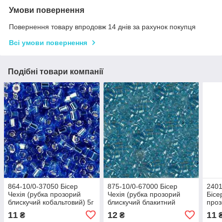
Умови повернення
Повернення товару впродовж 14 днів за рахунок покупця
Всі умови повернення
Подібні товари компанії
864-10/0-37050 Бісер
875-10/0-67000 Бісер
2401
Чехія (рубка прозорий
Чехія (рубка прозорий
Бісе
блискучий кобальтовий) 5г
блискучий блакитний
проз
світлий) 5г
рай
11
12
11
₴
₴
5г