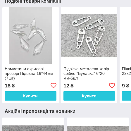
Подібні товари компанії
Намистини акрилові
Підвіска металева колір
Підв
прозорі Підвіска 16*44мм -
срібло "Булавка" 6*20
22х2
(7шт)
мм-5шт
18
12
9
₴
₴
₴
Купити
Купити
Акційні пропозиції та новинки