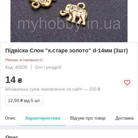
Підвіска Слон "к.старе золото" d-14мм (3шт)
Немає в наявності
Код: 40030
Опт і роздріб
14
₴
Мінімальна сума замовлення на сайті — 250 ₴
12,50 ₴
від 5 шт.
Опис
Характеристики
Відгуки про товар
Доставка
Опис