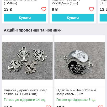
(+-50шт)
22х20,5мм (1шт)
(3шт
13
9
13,
₴
₴
Купити
Купити
Акційні пропозиції та новинки
Підвіска Дерево життя колір
Підвіска Інь-Янь 21*25мм
срібло 14*17мм (2шт)
колір сталь - 1шт
Готово до відправки 14 од.
Готово до відправки 3 од.