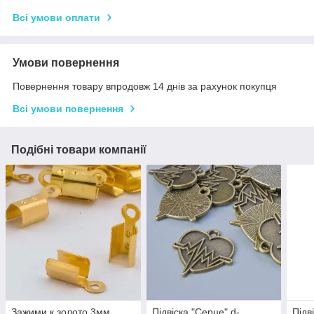
Всі умови оплати
Умови повернення
Повернення товару впродовж 14 днів за рахунок покупця
Всі умови повернення
Подібні товари компанії
Зажими к.золото 3мм
Підвіска "Серце" d-
Підв