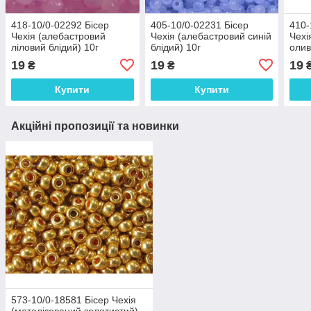
418-10/0-02292 Бісер
405-10/0-02231 Бісер
410-
Чехія (алебастровий
Чехія (алебастровий синій
Чехі
ліловий блідий) 10г
блідий) 10г
олив
19
19
19
₴
₴
Купити
Купити
Акційні пропозиції та новинки
573-10/0-18581 Бісер Чехія
(металізований золотистий)