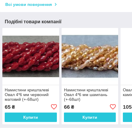
Всі умови повернення
Подібні товари компанії
Намистини кришталеві
Намистини кришталеві
Овал
Овал 4*6 мм червоний
Овал 4*6 мм шампань
камі
матовий (+-68шт)
(+-68шт)
65
66
105
₴
₴
Купити
Купити