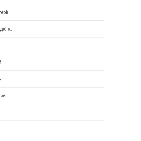
ерії
дібна
й
ь
рий