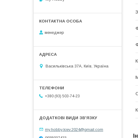
З
менеджер
Ф
К
Васильківська 37А, Київ, Україна
М
О
+380 (93) 503-74-23
К
my.hobby.kiev.2024@gmail.com
І
0935037423