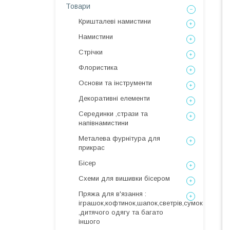
Товари
Кришталеві намистини
Намистини
Стрічки
Флористика
Основи та інструменти
Декоративні елементи
Серединки ,стрази та
напівнамистини
Металева фурнітура для
прикрас
Бісер
Схеми для вишивки бісером
Пряжа для в'язання :
іграшок,кофтинок,шапок,светрів,сумок
,дитячого одягу та багато
іншого