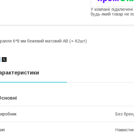
У компанії підключені
будь-який товар не п
рапля 6*8 мм бежевий матовий АВ (+-62шт)
арактеристики
Основні
иробник
Без брен
ип
Намисти