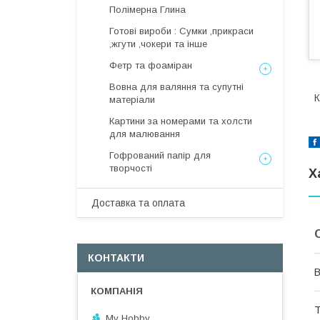
Полімерна Глина
Готові вироби : Сумки ,прикраси
,жгути ,чокери та інше
Фетр та фоаміран
Вовна для валяння та супутні
К
матеріали
Картини за номерами та холсти
для малювання
Гофрований папір для
творчості
Х
Доставка та оплата
КОНТАКТИ
В
Т
My Hobby