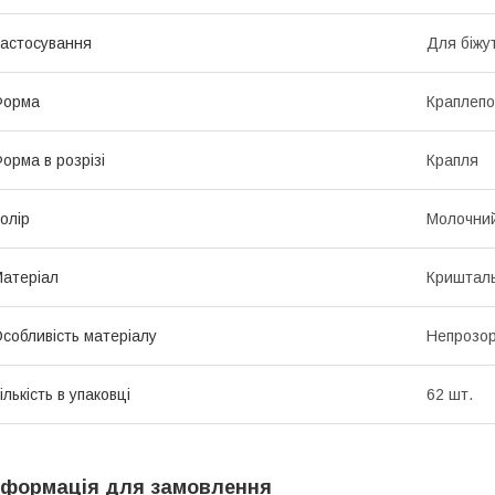
астосування
Для біжут
Форма
Краплепо
орма в розрізі
Крапля
олір
Молочни
атеріал
Криштал
собливість матеріалу
Непрозо
ількість в упаковці
62 шт.
нформація для замовлення