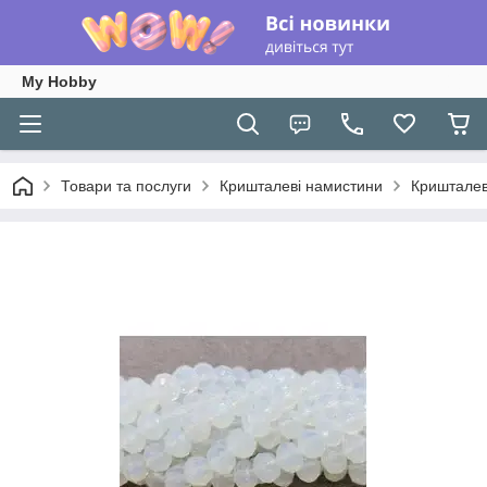
My Hobby
Товари та послуги
Кришталеві намистини
Кришталев