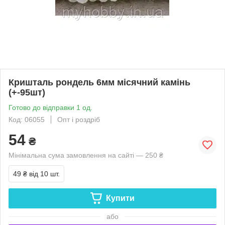
Кришталь рондель 6мм місячний камінь
(+-95шт)
Готово до відправки 1 од.
Код: 06055
Опт і роздріб
54
₴
Мінімальна сума замовлення на сайті — 250 ₴
49 ₴
від 10 шт.
Купити
або