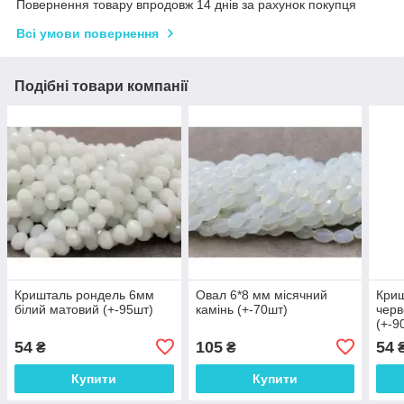
Повернення товару впродовж 14 днів за рахунок покупця
Всі умови повернення
Подібні товари компанії
Кришталь рондель 6мм
Овал 6*8 мм місячний
Кри
білий матовий (+-95шт)
камінь (+-70шт)
черв
(+-9
54
105
54
₴
₴
Купити
Купити