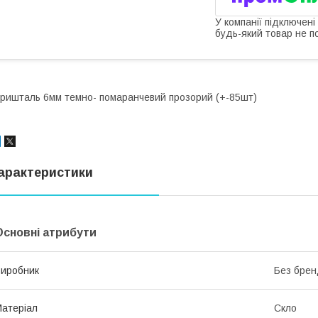
У компанії підключені
будь-який товар не п
ришталь 6мм темно- помаранчевий прозорий (+-85шт)
арактеристики
Основні атрибути
иробник
Без брен
атеріал
Скло