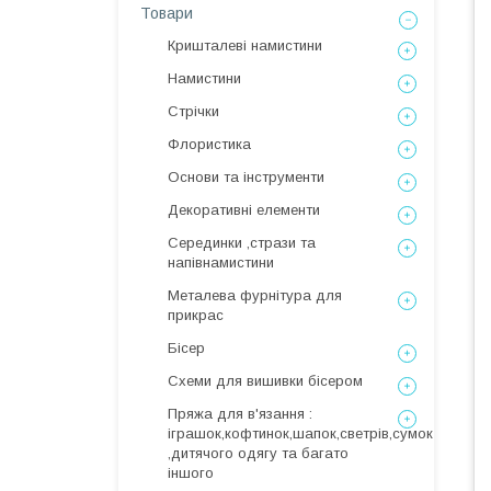
Товари
Кришталеві намистини
Намистини
Стрічки
Флористика
Основи та інструменти
Декоративні елементи
Серединки ,стрази та
напівнамистини
Металева фурнітура для
прикрас
Бісер
Схеми для вишивки бісером
Пряжа для в'язання :
іграшок,кофтинок,шапок,светрів,сумок
,дитячого одягу та багато
іншого