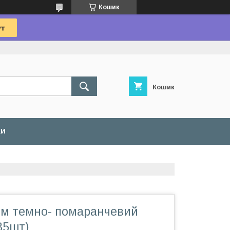
Кошик
Кошик
КИ
м темно- помаранчевий
85шт)