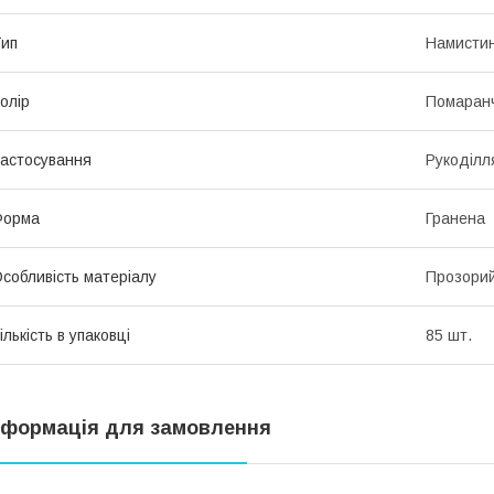
ип
Намисти
олір
Помаран
астосування
Рукоділл
Форма
Гранена
собливість матеріалу
Прозори
ількість в упаковці
85 шт.
нформація для замовлення