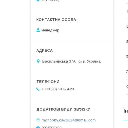
Т
К
менеджер
З
Васильківська 37А, Київ, Україна
О
К
+380 (93) 503-74-23
І
my.hobby.kiev.2024@gmail.com
0935037423