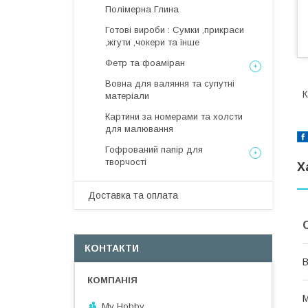
Полімерна Глина
Готові вироби : Сумки ,прикраси
,жгути ,чокери та інше
Фетр та фоаміран
Вовна для валяння та супутні
К
матеріали
Картини за номерами та холсти
для малювання
Гофрований папір для
творчості
Х
Доставка та оплата
КОНТАКТИ
В
М
My Hobby