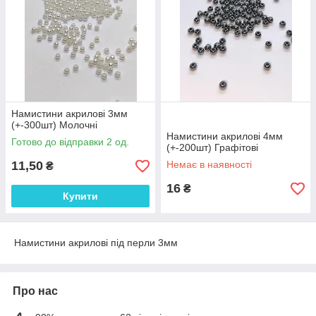
Намистини акрилові 3мм
(+-300шт) Молочні
Намистини акрилові 4мм
Готово до відправки 2 од.
(+-200шт) Графітові
11,50
Немає в наявності
₴
16
₴
Купити
Намистини акрилові під перли 3мм
Про нас