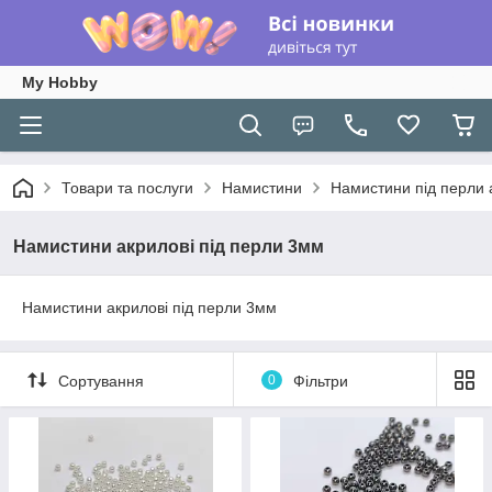
My Hobby
Товари та послуги
Намистини
Намистини під перли а
Намистини акрилові під перли 3мм
Намистини акрилові під перли 3мм
Сортування
0
Фільтри